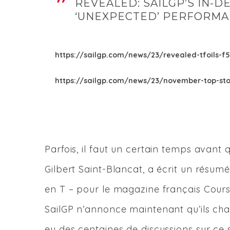
REVEALED: SAILGP’S IN-
‘UNEXPECTED’ PERFORMAN
https://sailgp.com/news/23/revealed-tfoils-f
https://sailgp.com/news/23/november-top-storie
Parfois, il faut un certain temps avant
Gilbert Saint-Blancat, a écrit un résumé 
en T – pour le magazine français Cour
SailGP n’annonce maintenant qu’ils chan
eu des centaines de discussions sur ce 