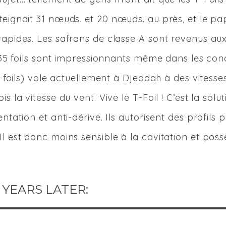
teignait 31 nœuds. et 20 nœuds. au près, et le pap
rapides. Les safrans de classe A sont revenus au
TF35 foils sont impressionnants même dans les con
 T-foils) vole actuellement à Djeddah à des vitesse
s la vitesse du vent. Vive le T-Foil ! C’est la solut
ntation et anti-dérive. Ils autorisent des profils p
Il est donc moins sensible à la cavitation et pos
 YEARS LATER: