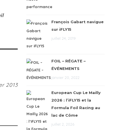
il
François Gabart navigue
sur iFLY15
juillet 24, 2019
FOIL – RÉGATE –
ÉVÉNEMENTS
janvier 20, 2022
r 2013
European Cup Le Mailly
2026 : l’iFLY15 et la
Formula Foil Racing au
lac de Côme
juillet 2, 2026