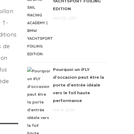
YACHTSPORT FOILING
EDITION
illon
avril 20, 2017
x T-
ditions
s de
ion
lus
Pourquoi un iFLY
d’occasion peut être la
sède
porte d’entrée idéale
vers le foil haute
performance
mai 8, 2026