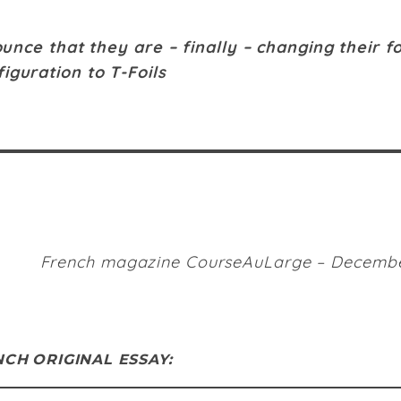
ce that they are – finally – changing their fo
iguration to T-Foils
French magazine CourseAuLarge – Decembe
NCH
ORIGINAL ESSAY: