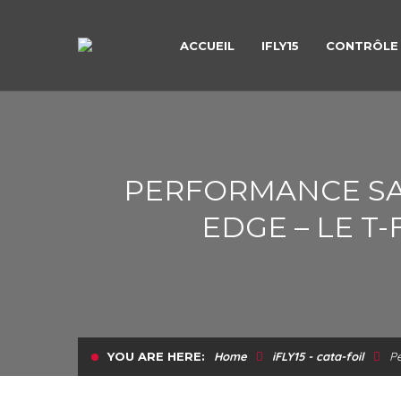
ACCUEIL
IFLY15
CONTRÔLE 
PERFORMANCE SAI
EDGE – LE T
YOU ARE HERE:
Home
iFLY15 - cata-foil
Pe