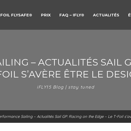
FOIL FLYSAFE®
PRIX
FAQ – IFLY®
ACTUALITÉS
É
LING – ACTUALITÉS SAIL G
-FOIL S’AVÈRE ÊTRE LE DE
iFLY15 Blog | stay tuned
rformance Sailing – Actualités Sail GP: Racing on the Edge – Le T-Foil s’a