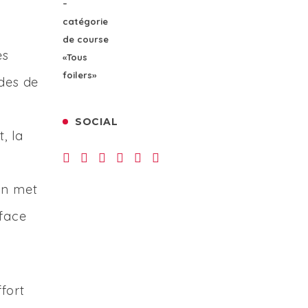
es
ides de
SOCIAL
, la
on met
rface
fort