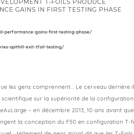
DEVELOPMENT T-FOILS PRODUCE
CE GAINS IN FIRST TESTING PHASE
50-performance-gains-first-testing-phase/
s-spithill-exit-tfoil-testing/
 que les gens comprennent… Le cerveau derrière i
scientifique sur la supériorité de la configuration 
seAuLarge – en décembre 2013, 10 ans avant que
gent la conception du F50 en configuration T-foi
sujet… tellement de gens m’ont dit que les T-Foils