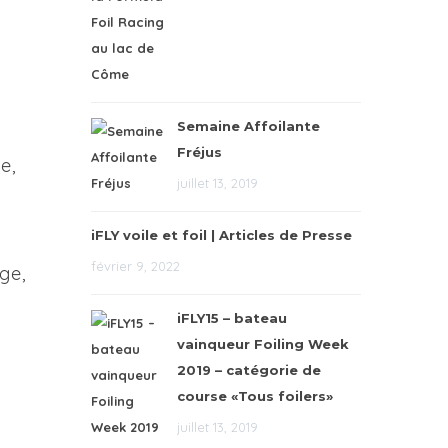
Semaine Affoilante
Fréjus
e,
juillet 13, 2019
iFLY voile et foil | Articles de Presse
février 9, 2022
ge,
iFLY15 – bateau
vainqueur Foiling Week
2019 – catégorie de
course «Tous foilers»
juillet 13, 2019