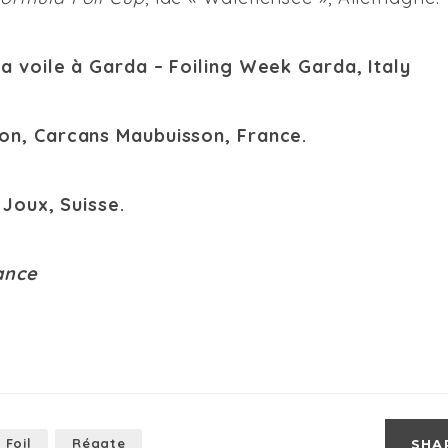
la voile à Garda – Foiling Week Garda, Italy
on, Carcans Maubuisson, France.
 Joux, Suisse.
ance
 Foil
Régate
SHA