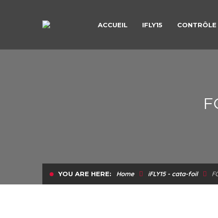
ACCUEIL
IFLY15
CONTRÔLE 
F
YOU ARE HERE:
Home
iFLY15 - cata-foil
F