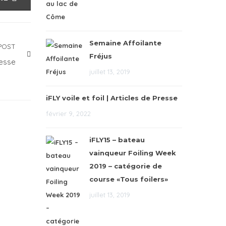
Semaine Affoilante
POST
Fréjus
resse
juillet 13, 2019
iFLY voile et foil | Articles de Presse
février 9, 2022
iFLY15 – bateau
vainqueur Foiling Week
2019 – catégorie de
course «Tous foilers»
juillet 13, 2019