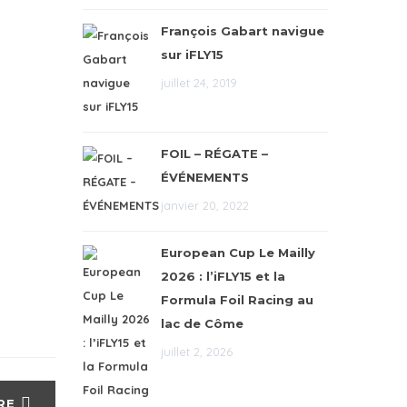
François Gabart navigue
sur iFLY15
juillet 24, 2019
FOIL – RÉGATE –
ÉVÉNEMENTS
janvier 20, 2022
European Cup Le Mailly
2026 : l’iFLY15 et la
Formula Foil Racing au
lac de Côme
juillet 2, 2026
RE