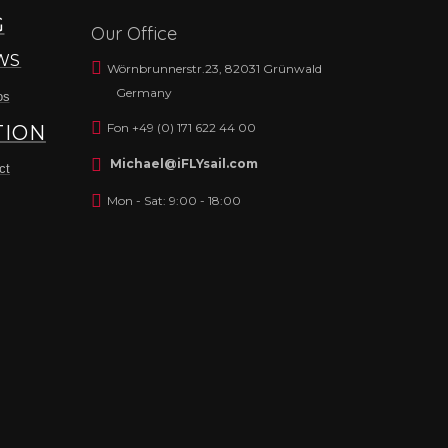
G
Our Office
WS
Wörnbrunnerstr.23, 82031 Grünwald
Germany
os
Fon +49 (0) 171 622 44 00
TION
Michael@iFLYsail.com
ct
Mon - Sat: 9:00 - 18:00