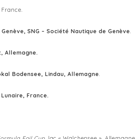
, France.
, Genève, SNG –
Société Nautique de Genève
.
z,
Allemagne.
pokal Bodensee, Lindau, Allemagne
.
 Lunaire, France.
ormula Foil Cup
, lac « Walchensee », Allemagne.