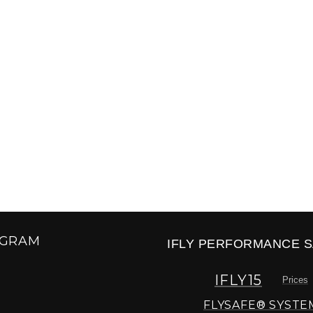
AGRAM
IFLY PERFORMANCE S
IFLY15
Prices
FLYSAFE® SYSTE