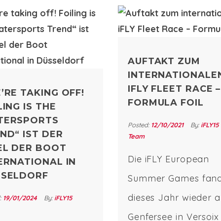
AUFTAKT ZUM
INTERNATIONALE
IFLY FLEET RACE –
’RE TAKING OFF!
FORMULA FOIL
LING IS THE
TERSPORTS
Posted:
12/10/2021
By:
iFLY15
ND“ IST DER
Team
EL DER BOOT
Die iFLY European
ERNATIONAL IN
SSELDORF
Summer Games fan
dieses Jahr wieder 
:
19/01/2024
By:
iFLY15
Genfersee in Versoix