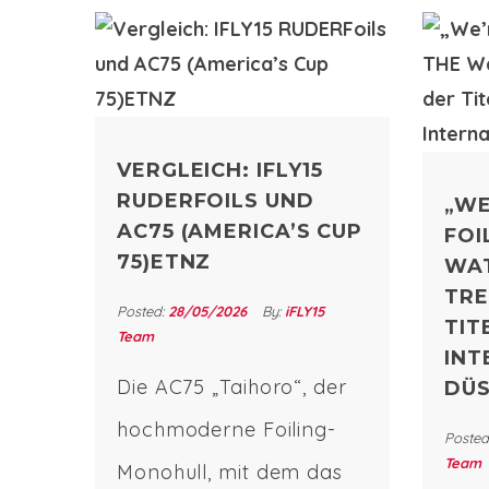
VERGLEICH: IFLY15
RUDERFOILS UND
„WE
AC75 (AMERICA’S CUP
FOI
75)ETNZ
WA
TRE
Posted:
28/05/2026
By:
iFLY15
TIT
Team
INT
Die AC75 „Taihoro“, der
DÜ
hochmoderne Foiling-
Posted
Team
Monohull, mit dem das