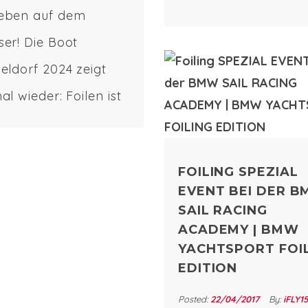
eben auf dem
statt. Diese Jahr wu
er! Die Boot
erstmalig der „iFLY
eldorf 2024 zeigt
European Cup Le Mai
al wieder: Foilen ist
ausgetragen.
Trendsport im
ersport. In den
FOILING SPEZIAL
ten Jahren hat sich
EVENT BEI DER 
 faszinierende
SAIL RACING
icklung im
ACADEMY | BMW
YACHTSPORT FOI
ersport vollzogen,
EDITION
nicht nur die
Posted:
22/04/2017
By:
iFLY15