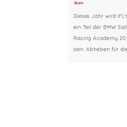
merksamkeit von
Team
is, sondern auch von
Dieses Jahr wird iFL
usiasten auf sich
ein Teil der BMW Sail
gen hat: Foilen. Der
Racing Academy 20
ug des Foilens in den
sein. Abheben für di
rnational bekannten
spezielle Foiling ED
geschwindigkeits-
der BMW SAIL RACI
lrennen wie […]
ACADEMY