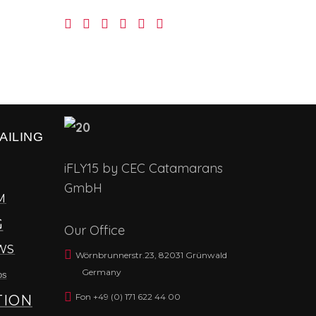
AILING
iFLY15 by CEC Catamarans
GmbH
M
G
Our Office
WS
Wörnbrunnerstr.23, 82031 Grünwald
Germany
os
Fon +49 (0) 171 622 44 00
TION