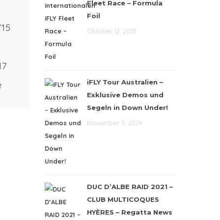
Fleet Race – Formula
Foil
Y15
Oktober 12, 2021
17
iFLY Tour Australien –
e
Exklusive Demos und
ITION
Segeln in Down Under!
NG
November 5, 2024
DUC D’ALBE RAID 2021 –
CLUB MULTICOQUES
HYÈRES – Regatta News