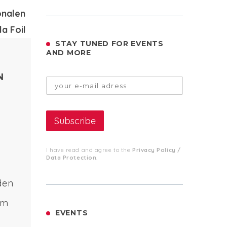
STAY TUNED FOR EVENTS
AND MORE
N
I have read and agree to the
Privacy Policy /
Data Protection
.
den
am
EVENTS