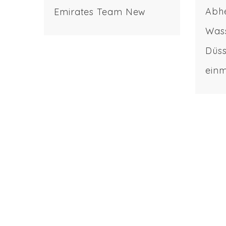
Abh
Emirates Team New
Wass
Zealand (ETNZ) Rennen
Düss
bestreitet Hochmoderne
einm
T-Foils als RuderFoils
DER 
sind hier im einsatz Beim
Wass
Vergleich zwischen dem
letz
iFLY15-Ruderfoil und
eine
dem AC75 ETNZ ist gut
Entw
zu sehen, dass wir auf
Wass
dem richtigen Weg sind
die 
… und natürlich mit T-