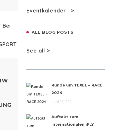
rde
Eventkalender >
lly“
ALL BLOG POSTS
See all >
BMW
Runde um TEXEL – RACE
2024
Juni 12, 2024
LING
Auftakt zum
internationalen iFLY